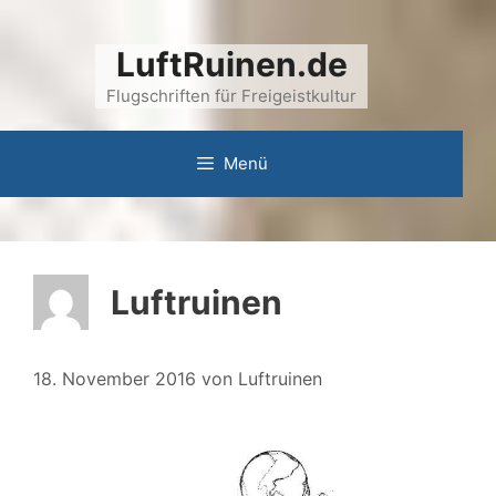
Zum
Inhalt
LuftRuinen.de
springen
Flugschriften für Freigeistkultur
Menü
Luftruinen
18. November 2016
von
Luftruinen