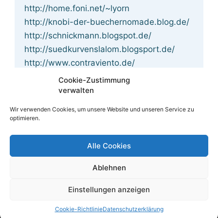
http://home.foni.net/~lyorn
http://knobi-der-buechernomade.blog.de/
http://schnickmann.blogspot.de/
http://suedkurvenslalom.blogsport.de/
http://www.contraviento.de/
http://www.gudixtransliterarix.jimdo.com
Cookie-Zustimmung
http://www.jonishartmann.de/
verwalten
http://www.marian-heuser.de/
Wir verwenden Cookies, um unsere Website und unseren Service zu
http://www.safiyecan.de/
optimieren.
http://www.schriftstehler.de/
http://www.spechtart.de/r.burnicki.html
Alle Cookies
www.claudiaratering.de
Ablehnen
Einstellungen anzeigen
© 2026 :
LuftRuinen.de - Flugschriften für Freigeistkultur
Cookie-Richtlinie
Datenschutzerklärung