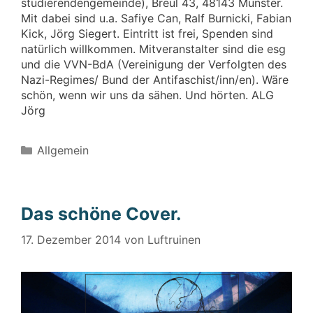
studierendengemeinde), Breul 43, 48143 Münster.
Mit dabei sind u.a. Safiye Can, Ralf Burnicki, Fabian
Kick, Jörg Siegert. Eintritt ist frei, Spenden sind
natürlich willkommen. Mitveranstalter sind die esg
und die VVN-BdA (Vereinigung der Verfolgten des
Nazi-Regimes/ Bund der Antifaschist/inn/en). Wäre
schön, wenn wir uns da sähen. Und hörten. ALG
Jörg
Kategorien
Allgemein
Das schöne Cover.
17. Dezember 2014
von
Luftruinen