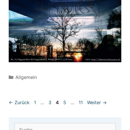
Kategorien
Allgemein
Beitrags-
Seite
Seite
Seite
Seite
Seite
←
Zurück
1
…
3
4
5
…
11
Weiter
→
Navigation
Suche