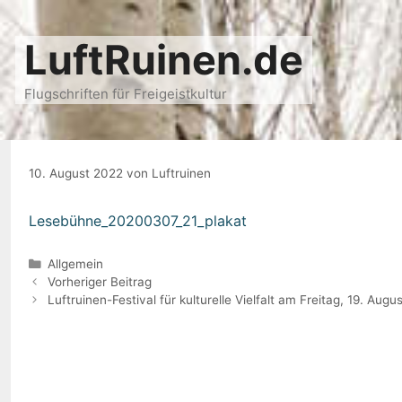
Zum
Inhalt
LuftRuinen.de
springen
Flugschriften für Freigeistkultur
10. August 2022
von
Luftruinen
Lesebühne_20200307_21_plakat
Kategorien
Allgemein
Beitrags-
Vorheriger Beitrag
Navigation
Luftruinen-Festival für kulturelle Vielfalt am Freitag, 19. A