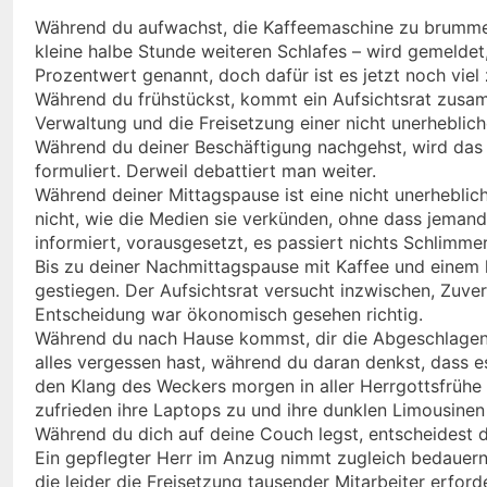
Während du aufwachst, die Kaffeemaschine zu brummen 
kleine halbe Stunde weiteren Schlafes – wird gemeldet,
Prozentwert genannt, doch dafür ist es jetzt noch viel z
Während du frühstückst, kommt ein Aufsichtsrat zusa
Verwaltung und die Freisetzung einer nicht unerheblic
Während du deiner Beschäftigung nachgehst, wird das
formuliert. Derweil debattiert man weiter.
Während deiner Mittagspause ist eine nicht unerhebli
nicht, wie die Medien sie verkünden, ohne dass jemand
informiert, vorausgesetzt, es passiert nichts Schlimme
Bis zu deiner Nachmittagspause mit Kaffee und einem 
gestiegen. Der Aufsichtsrat versucht inzwischen, Zuver
Entscheidung war ökonomisch gesehen richtig.
Während du nach Hause kommst, dir die Abgeschlagenhei
alles vergessen hast, während du daran denkst, dass e
den Klang des Weckers morgen in aller Herrgottsfrühe 
zufrieden ihre Laptops zu und ihre dunklen Limousinen
Während du dich auf deine Couch legst, entscheidest 
Ein gepflegter Herr im Anzug nimmt zugleich bedauern
die leider die Freisetzung tausender Mitarbeiter erford