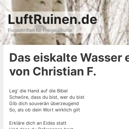
Zum
Inhalt
LuftRuinen.de
springen
Flugschriften für Freigeistkultur
Das eiskalte Wasser 
von Christian F.
Leg‘ die Hand auf die Bibel
Schwöre, dass du bist, wer du bist
Gib dich souverän überzeugend
So, als ob dein Wort wirklich gilt
Erkläre dich an Eides statt