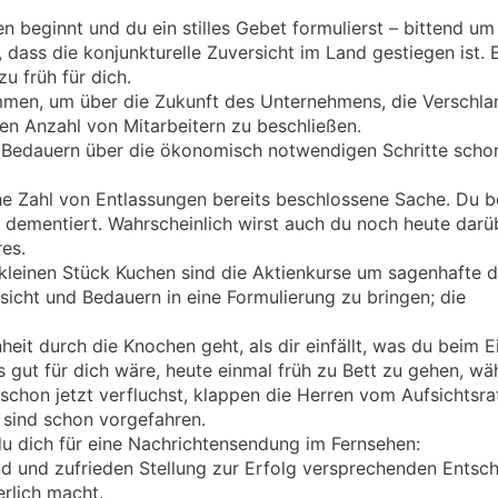
beginnt und du ein stilles Gebet formulierst – bittend um
 dass die konjunkturelle Zuversicht im Land gestiegen ist. 
u früh für dich.
mmen, um über die Zukunft des Unternehmens, die Verschla
hen Anzahl von Mitarbeitern zu beschließen.
 Bedauern über die ökonomisch notwendigen Schritte scho
che Zahl von Entlassungen bereits beschlossene Sache. Du 
 dementiert. Wahrscheinlich wirst auch du noch heute darü
res.
kleinen Stück Kuchen sind die Aktienkurse um sagenhafte d
sicht und Bedauern in eine Formulierung zu bringen; die
t durch die Knochen geht, als dir einfällt, was du beim E
s gut für dich wäre, heute einmal früh zu Bett zu gehen, w
schon jetzt verfluchst, klappen die Herren vom Aufsichtsra
 sind schon vorgefahren.
du dich für eine Nachrichtensendung im Fernsehen:
d und zufrieden Stellung zur Erfolg versprechenden Entsc
erlich macht.