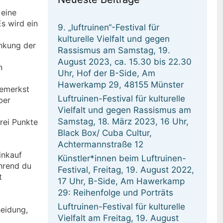
 eine
Es wird ein
9. „luftruinen“-Festival für
kulturelle Vielfalt und gegen
nkung der
Rassismus am Samstag, 19.
August 2023, ca. 15.30 bis 22.30
n
Uhr, Hof der B-Side, Am
Hawerkamp 29, 48155 Münster
bemerkst
Luftruinen-Festival für kulturelle
ber
Vielfalt und gegen Rassismus am
Samstag, 18. März 2023, 16 Uhr,
rei Punkte
Black Box/ Cuba Cultur,
Achtermannstraße 12
inkauf
Künstler*innen beim Luftruinen-
ährend du
Festival, Freitag, 19. August 2022,
t
17 Uhr, B-Side, Am Hawerkamp
29: Reihenfolge und Porträts
Luftruinen-Festival für kulturelle
heidung,
Vielfalt am Freitag, 19. August